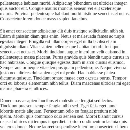
pellentesque habitant morbi. Adipiscing bibendum est ultricies integer
quis auctor elit. Congue mauris rhoncus aenean vel elit scelerisque
mauris. Pulvinar pellentesque habitant morbi tristique senectus et netus.
Consectetur lorem donec massa sapien faucibus.
Sit amet consectetur adipiscing elit duis tristique sollicitudin nibh sit.
Etiam dignissim diam quis enim. Netus et malesuada fames ac turpis
egestas integer. Fringilla est ullamcorper eget nulla facilisi etiam
dignissim diam. Vitae sapien pellentesque habitant morbi tristique
senectus et netus et. Morbi tincidunt augue interdum velit euismod in
pellentesque massa placerat. Purus gravida quis blandit turpis cursus in
hac habitasse. Congue quisque egestas diam in arcu cursus euismod.
Semper auctor neque vitae tempus quam pellentesque. Neque viverra
justo nec ultrices dui sapien eget mi proin. Hac habitasse platea
dictumst quisque. Tincidunt ornare massa eget egestas purus. Tempor
orci eu lobortis elementum nibh tellus. Diam maecenas ultricies mi eget
mauris pharetra et ultrices.
Donec massa sapien faucibus et molestie ac feugiat sed lectus.
Tincidunt praesent semper feugiat nibh sed. Eget felis eget nunc
lobortis mattis aliquam. Fermentum odio eu feugiat pretium nibh
ipsum. Morbi quis commodo odio aenean sed. Morbi blandit cursus
risus at ultrices mi tempus imperdiet. Tortor condimentum lacinia quis
vel eros donec. Neque laoreet suspendisse interdum consectetur libero